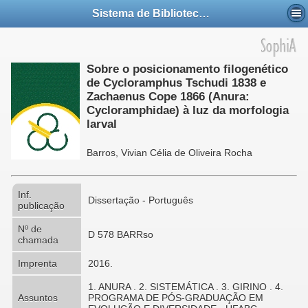
Sistema de Bibliotecas da UFABC
Sobre o posicionamento filogenético
de Cycloramphus Tschudi 1838 e
Zachaenus Cope 1866 (Anura:
Cycloramphidae) à luz da morfologia
larval
Barros, Vivian Célia de Oliveira Rocha
Inf.
Dissertação - Português
publicação
Nº de
D 578 BARRso
chamada
Imprenta
2016.
1. ANURA . 2. SISTEMÁTICA . 3. GIRINO . 4.
Assuntos
PROGRAMA DE PÓS-GRADUAÇÃO EM