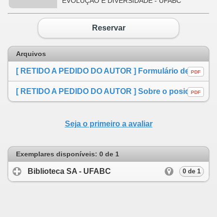
EVOLUÇÃO E DIVERSIDADE - UFABC
Reservar
Arquivos
[ RETIDO A PEDIDO DO AUTOR ] Formulário de autorização de divulgação
PDF
[ RETIDO A PEDIDO DO AUTOR ] Sobre o posicionamento filogenético de Cycloramphus Tschudi 1838 e Zachaenus Cope 1866 (Anura: Cycloramphidae) à luz da morfologia larval
PDF
Seja o primeiro a avaliar
Exemplares disponíveis: 0 de 1
Biblioteca SA - UFABC
click to expand cont
0 de 1