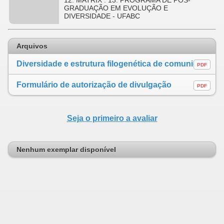
12. MATRIX . 13. PROGRAMA DE PÓS-
GRADUAÇÃO EM EVOLUÇÃO E
DIVERSIDADE - UFABC
Arquivos
Diversidade e estrutura filogenética de comunidades de borboletas frugívoras em paisagens fragmentadas
PDF
Formulário de autorização de divulgação
PDF
Seja o primeiro a avaliar
Nenhum exemplar disponível