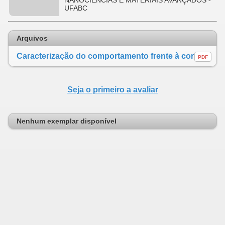
NANOCIÊNCIAS E MATERIAIS AVANÇADOS -
UFABC
Arquivos
Caracterização do comportamento frente à corrosão de ligas de alta entropia CoCrFeNi e CoCrFeNiAl
PDF
Seja o primeiro a avaliar
Nenhum exemplar disponível