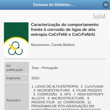
Sistema de Bibliotecas da UFABC
Caracterização do comportamento
frente à corrosão de ligas de alta
entropia CoCrFeNi e CoCrFeNiAl
Nascimento, Camila Boldrini
Inf.
Tese - Português
publicação
Imprenta
2023.
1. LIGAS DE ALTA ENTROPIA . 2. CoCrFeNiAl
. 3. MICROESTRUTURA . 4. FILME PASSIVO
. 5. CORROSÃO . 6. XPS . 7. HIGH ENTROPY
ALLOYS . 8. MICROSTRUCTURE . 9.
Assuntos
PASSIVE FILM . 10. CORROSION . 11.
PROGRAMA DE PÓS-GRADUAÇÃO EM