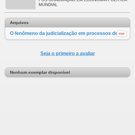
MUNDIAL
Arquivos
O fenômeno da judicialização em processos de demarcação de terras indígenas no antropoceno
PDF
Seja o primeiro a avaliar
Nenhum exemplar disponível