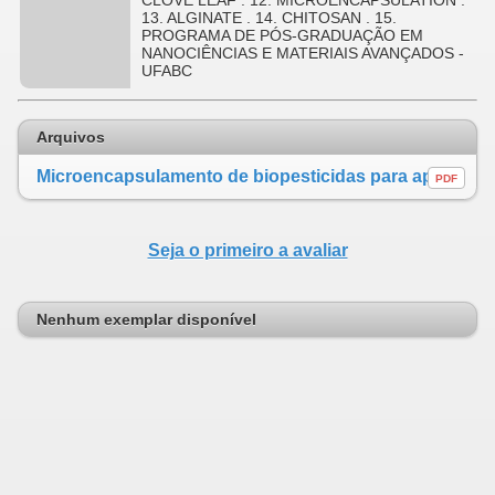
CLOVE LEAF . 12. MICROENCAPSULATION .
13. ALGINATE . 14. CHITOSAN . 15.
PROGRAMA DE PÓS-GRADUAÇÃO EM
NANOCIÊNCIAS E MATERIAIS AVANÇADOS -
UFABC
Arquivos
Microencapsulamento de biopesticidas para aplicação na agricultura
PDF
Seja o primeiro a avaliar
Nenhum exemplar disponível