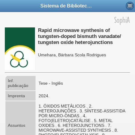
Sistema de Bibliotecas da UFABC
Rapid microwave synthesis of
tungsten-doped bismuth vanadate/
tungsten oxide heterojunctions
Umehara, Bárbara Scola Rodrigues
Inf.
Tese - Inglês
publicação
Imprenta
2024.
1. ÓXIDOS METÁLICOS . 2.
HETEROJUNÇÕES . 3. SÍNTESE-ASSISTIDA
POR MICRO-ONDAS . 4.
FOTO(ELETRO)CATÁLISE . 5. METAL
Assuntos
OXIDES . 6. HETEROJUNCTIONS . 7.
MICROWAVE-ASSISTED SYNTHESIS . 8.