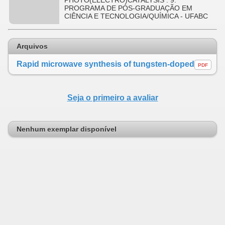
PHOTO(ELECTRO)CATALYSIS . 9.
PROGRAMA DE PÓS-GRADUAÇÃO EM
CIÊNCIA E TECNOLOGIA/QUÍMICA - UFABC
Arquivos
Rapid microwave synthesis of tungsten-doped bismuth vanadate tungsten oxide heterojunctions
PDF
Seja o primeiro a avaliar
Nenhum exemplar disponível