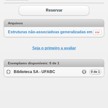
Reservar
Arquivos
Estruturas não-associativas generalizadas em S7 e álgebras de Clifford
PDF
Seja o primeiro a avaliar
Exemplares disponíveis: 0 de 1
Biblioteca SA - UFABC
click to expand cont
0 de 1