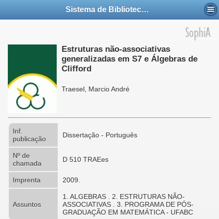
Sistema de Bibliotecas da UFABC
Estruturas não-associativas
generalizadas em S7 e Álgebras de
Clifford
Traesel, Marcio André
Inf.
Dissertação - Português
publicação
Nº de
D 510 TRAEes
chamada
Imprenta
2009.
1. ALGEBRAS . 2. ESTRUTURAS NÃO-
Assuntos
ASSOCIATIVAS . 3. PROGRAMA DE PÓS-
GRADUAÇÃO EM MATEMÁTICA - UFABC