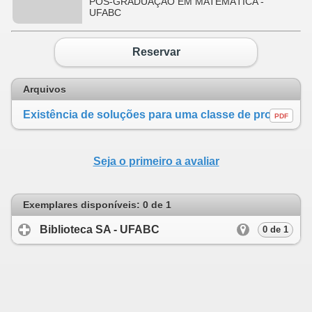
PÓS-GRADUAÇÃO EM MATEMÁTICA -
UFABC
Reservar
Arquivos
Existência de soluções para uma classe de problemas com condição de Neumann
PDF
Seja o primeiro a avaliar
Exemplares disponíveis: 0 de 1
Biblioteca SA - UFABC
click to expand cont
0 de 1