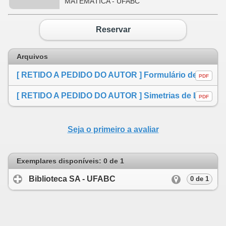
MATEMÁTICA - UFABC
Reservar
Arquivos
[ RETIDO A PEDIDO DO AUTOR ] Formulário de autorização
PDF
[ RETIDO A PEDIDO DO AUTOR ] Simetrias de Lie e leis de conservação de equações evolutivas do tipo Korteweg-de Vries
PDF
Seja o primeiro a avaliar
Exemplares disponíveis: 0 de 1
Biblioteca SA - UFABC
click to expand cont
0 de 1