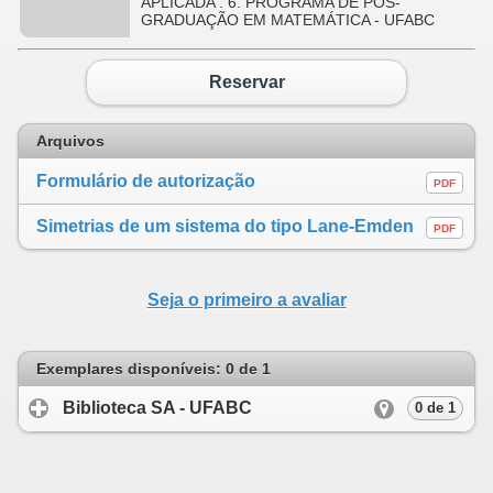
APLICADA . 6. PROGRAMA DE PÓS-
GRADUAÇÃO EM MATEMÁTICA - UFABC
Reservar
Arquivos
Formulário de autorização
PDF
Simetrias de um sistema do tipo Lane-Emden
PDF
Seja o primeiro a avaliar
Exemplares disponíveis: 0 de 1
Biblioteca SA - UFABC
click to expand cont
0 de 1