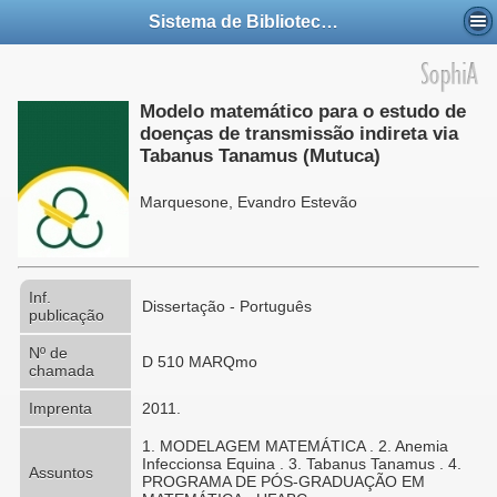
Sistema de Bibliotecas da UFABC
Modelo matemático para o estudo de
doenças de transmissão indireta via
Tabanus Tanamus (Mutuca)
Marquesone, Evandro Estevão
Inf.
Dissertação - Português
publicação
Nº de
D 510 MARQmo
chamada
Imprenta
2011.
1. MODELAGEM MATEMÁTICA . 2. Anemia
Infeccionsa Equina . 3. Tabanus Tanamus . 4.
Assuntos
PROGRAMA DE PÓS-GRADUAÇÃO EM