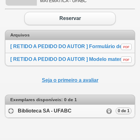
MATEMÁTICA - UFABC
Reservar
Arquivos
[ RETIDO A PEDIDO DO AUTOR ] Formulário de autorização
PDF
[ RETIDO A PEDIDO DO AUTOR ] Modelo matemático para o estudo de doenças de transmissÂ¿ao indireta via Tabanus Tanamus (Mutuca)
PDF
Seja o primeiro a avaliar
Exemplares disponíveis: 0 de 1
Biblioteca SA - UFABC
click to expand cont
0 de 1