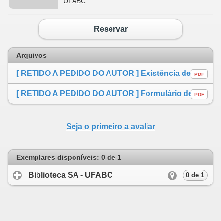
UFABC
Reservar
Arquivos
[ RETIDO A PEDIDO DO AUTOR ] Existência de soluções para uma família de problemas elípticos não-lineares
PDF
[ RETIDO A PEDIDO DO AUTOR ] Formulário de autorização
PDF
Seja o primeiro a avaliar
Exemplares disponíveis: 0 de 1
Biblioteca SA - UFABC
click to expand cont
0 de 1