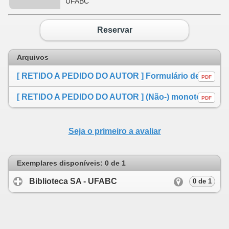
UFABC
Reservar
Arquivos
[ RETIDO A PEDIDO DO AUTOR ] Formulário de autorização
PDF
[ RETIDO A PEDIDO DO AUTOR ] (Não-) monotonicidade em adsorção sequencial aleatória com um parâmetro de cooperação negativa
PDF
Seja o primeiro a avaliar
Exemplares disponíveis: 0 de 1
Biblioteca SA - UFABC
click to expand cont
0 de 1