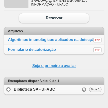
GRADUAÇÃO EM ENGENHARIA DA
INFORMAÇÃO - UFABC
Reservar
Arquivos
Algoritmos imunológicos aplicados na detecção de intrusões com dinâmica da digitação
PDF
Formulário de autorização
PDF
Seja o primeiro a avaliar
Exemplares disponíveis: 0 de 1
Biblioteca SA - UFABC
click to expand cont
0 de 1