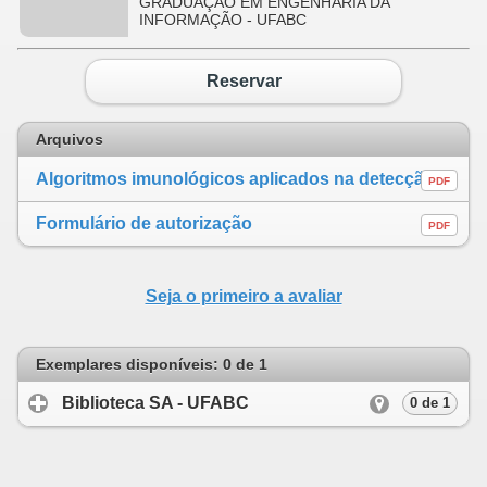
GRADUAÇÃO EM ENGENHARIA DA
INFORMAÇÃO - UFABC
Reservar
Arquivos
Algoritmos imunológicos aplicados na detecção de intrusões com dinâmica da digitação
PDF
Formulário de autorização
PDF
Seja o primeiro a avaliar
Exemplares disponíveis: 0 de 1
Biblioteca SA - UFABC
click to expand cont
0 de 1