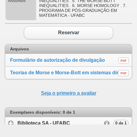
Assuntos
INEQUALITIES . 5. THE MORSE-BOTT
INEQUALITIES . 6. MORSE HOMOLOGY . 7.
PROGRAMA DE PÓS-GRADUAÇÃO EM
MATEMÁTICA - UFABC
Reservar
Arquivos
Formulário de autorização de divulgação
PDF
Teorias de Morse e Morse-Bott em sistemas dinâmicos
PDF
Seja o primeiro a avaliar
Exemplares disponíveis: 0 de 1
Biblioteca SA - UFABC
click to expand cont
0 de 1